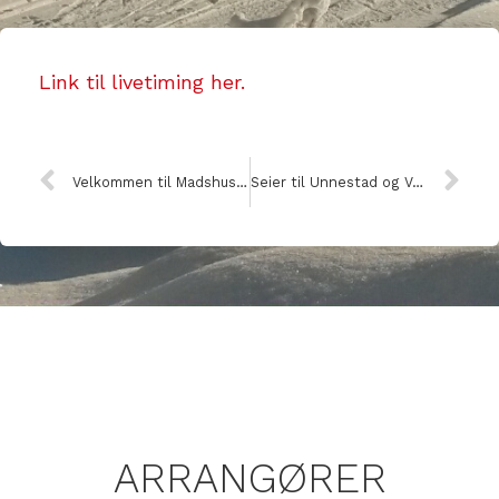
Link til livetiming her.
Velkommen til Madshus Skimaraton og Madshus Stuttmaraton 2020
Seier til Unnestad og Vestbakken i Madshus Skimaraton
ARRANGØRER