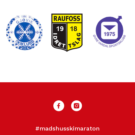
#madshusskimaraton