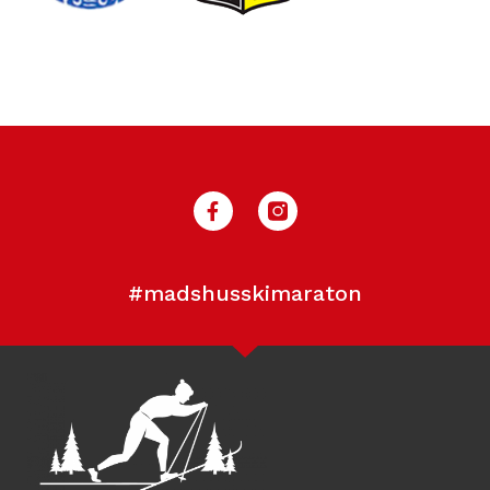
#madshusskimaraton