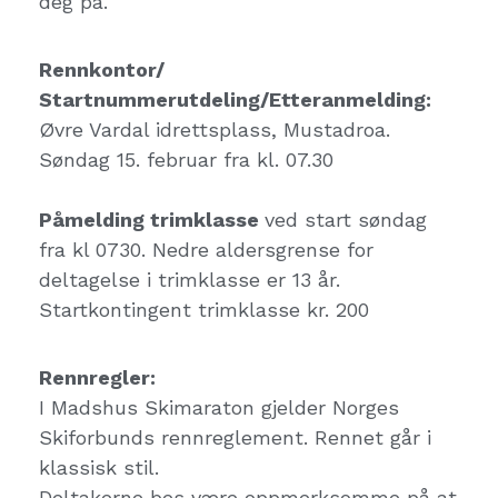
deg på.
Rennkontor/
Startnummerutdeling/Etteranmelding:
Øvre Vardal idrettsplass, Mustadroa.
Søndag 15. februar fra kl. 07.30
Påmelding trimklasse
ved start søndag
fra kl 0730. Nedre aldersgrense for
deltagelse i trimklasse er 13 år.
Startkontingent trimklasse kr. 200
Rennregler:
I Madshus Skimaraton gjelder Norges
Skiforbunds rennreglement. Rennet går i
klassisk stil.
Deltakerne bes være oppmerksomme på at