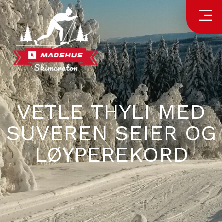
VETLE THYLI MED
SUVEREN SEIER OG
LØYPEREKORD