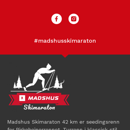
#madshusskimaraton
Madshus Skimaraton 42 km er seedingsrenn
for Birkebeinerrennet. Turrenn i klassisk stil